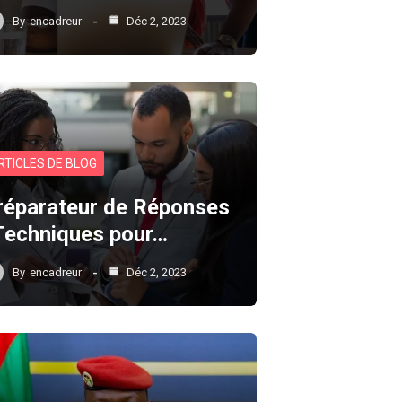
By
encadreur
Déc 2, 2023
RTICLES DE BLOG
réparateur de Réponses
 Techniques pour…
By
encadreur
Déc 2, 2023