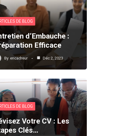
RTICLES DE BLOG
ntretien d’Embauche :
réparation Efficace
By
encadreur
Déc 2, 2023
RTICLES DE BLOG
évisez Votre CV : Les
tapes Clés…