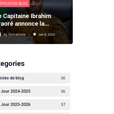
RTICLES DE BLOG
e Capitaine Ibrahim
raoré annonce la…
By
formationia
Jan 8, 2024
tegories
ticles de blog
50
 Jour 2024-2025
56
 Jour 2025-2026
57