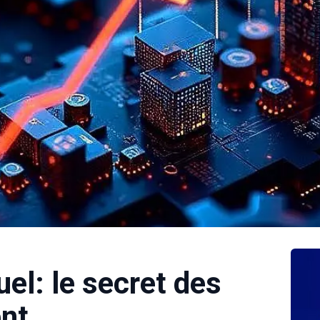
el: le secret des
nt.