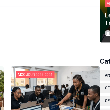
A
L
T
Ca
MGC JOUR 2025-2026
Ar
CE
CE