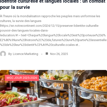
Identité culturelle et langues locales : un combat
pour la survie
À l’heure où la mondialisation rapproche les peuples mais uniformise les
cultures, la survie des langues
lhttps://sn.notrecontinent.com/2024/12/15/preserver-lidentite-culturelle-
pouvoir-des-langues-locales-dans-
leducation/#:~:text=Chaque%20langue%20locale%20est%20porteuse%20d%
E2%80%99une%20histoire%2C%20de,futures%20une%20partie%20essentielle
%20de%20leur%20identit%C3%A9%20culturelle.ocales et…
By
Licence Marketing
Nov 26, 2025
MGC JOUR 2025-2026