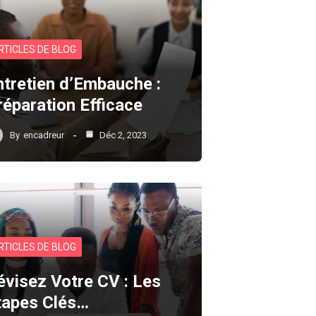
RTICLES DE BLOG
ntretien d’Embauche :
réparation Efficace
By
encadreur
Déc 2, 2023
RTICLES DE BLOG
évisez Votre CV : Les
tapes Clés…