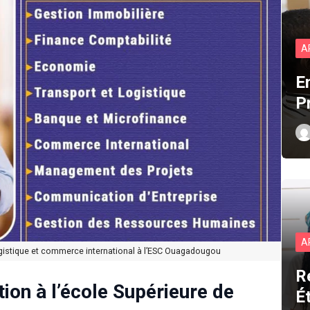
A
E
P
A
ogistique et commerce international à l’ESC Ouagadougou
R
ion à l’école Supérieure de
É