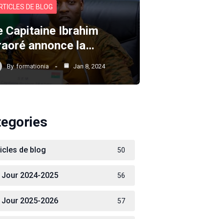
RTICLES DE BLOG
e Capitaine Ibrahim
raoré annonce la…
By
formationia
Jan 8, 2024
tegories
ticles de blog
50
 Jour 2024-2025
56
 Jour 2025-2026
57