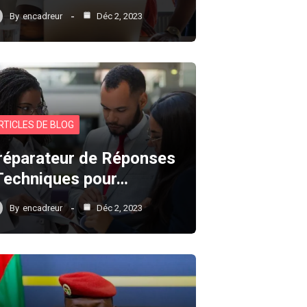
By
encadreur
Déc 2, 2023
RTICLES DE BLOG
réparateur de Réponses
 Techniques pour…
By
encadreur
Déc 2, 2023