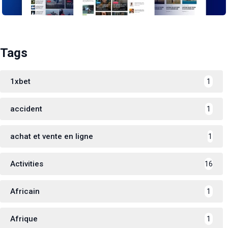
Tags
1xbet
1
accident
1
achat et vente en ligne
1
Activities
16
Africain
1
Afrique
1