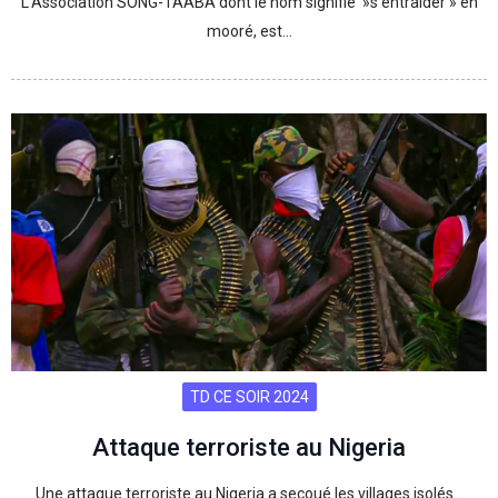
L’Association SONG-TAABA dont le nom signifie »s’entraider » en
mooré, est…
TD CE SOIR 2024
Attaque terroriste au Nigeria
Une attaque terroriste au Nigeria a secoué les villages isolés…