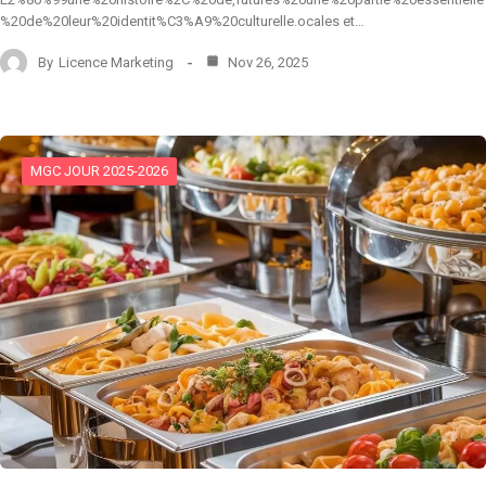
%20de%20leur%20identit%C3%A9%20culturelle.ocales et…
By
Licence Marketing
Nov 26, 2025
MGC JOUR 2025-2026