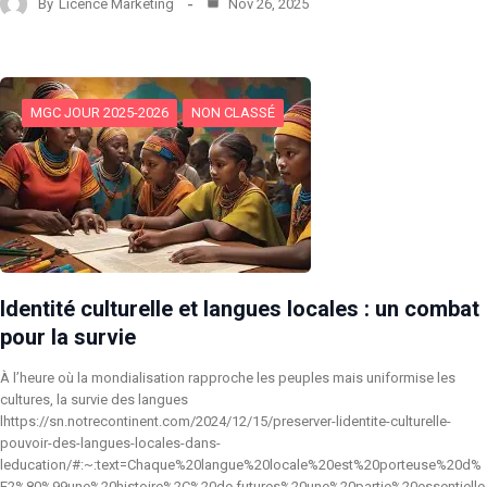
By
Licence Marketing
Nov 26, 2025
MGC JOUR 2025-2026
NON CLASSÉ
Identité culturelle et langues locales : un combat
pour la survie
À l’heure où la mondialisation rapproche les peuples mais uniformise les
cultures, la survie des langues
lhttps://sn.notrecontinent.com/2024/12/15/preserver-lidentite-culturelle-
pouvoir-des-langues-locales-dans-
leducation/#:~:text=Chaque%20langue%20locale%20est%20porteuse%20d%
E2%80%99une%20histoire%2C%20de,futures%20une%20partie%20essentielle