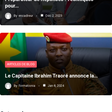
pour…
By
encadreur
Déc 2, 2023
ARTICLES DE BLOG
Le Capitaine Ibrahim Traoré annonce la…
By
formationia
Jan 8, 2024