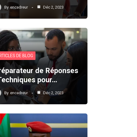
By
encadreur
Déc 2, 2023
RTICLES DE BLOG
réparateur de Réponses
 Techniques pour…
By
encadreur
Déc 2, 2023