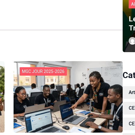
A
L
T
MGC JOUR 2025-2026
Ca
Ar
CE
CE