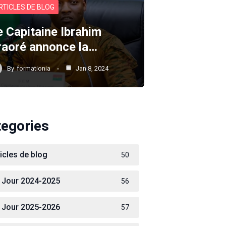
RTICLES DE BLOG
e Capitaine Ibrahim
raoré annonce la…
By
formationia
Jan 8, 2024
tegories
ticles de blog
50
 Jour 2024-2025
56
 Jour 2025-2026
57