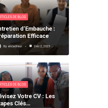
RTICLES DE BLOG
ntretien d’Embauche :
réparation Efficace
By
encadreur
Déc 2, 2023
RTICLES DE BLOG
évisez Votre CV : Les
tapes Clés…