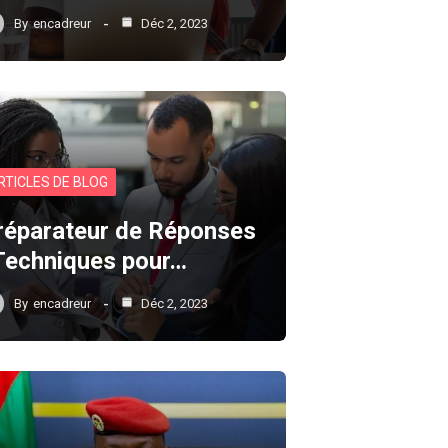
By
encadreur
Déc 2, 2023
RTICLES DE BLOG
réparateur de Réponses
 Techniques pour…
By
encadreur
Déc 2, 2023