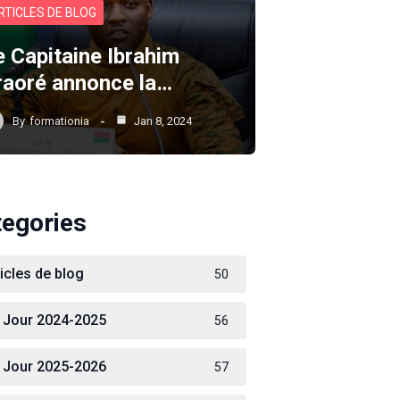
RTICLES DE BLOG
e Capitaine Ibrahim
raoré annonce la…
By
formationia
Jan 8, 2024
tegories
ticles de blog
50
 Jour 2024-2025
56
 Jour 2025-2026
57