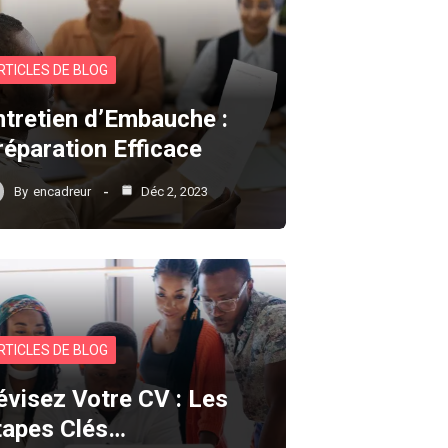
RTICLES DE BLOG
ntretien d’Embauche :
réparation Efficace
By
encadreur
Déc 2, 2023
RTICLES DE BLOG
évisez Votre CV : Les
tapes Clés…