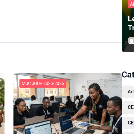
A
L
T
Ca
MGC JOUR 2025-2026
Ar
CE
CE