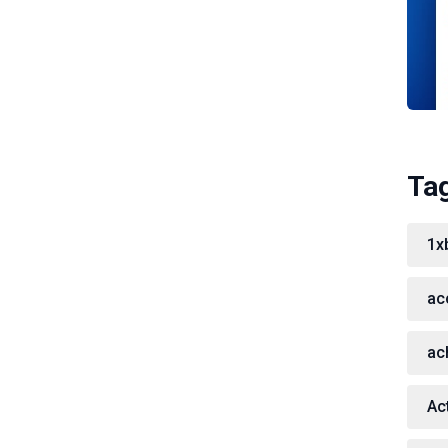
Ta
1x
ac
ac
Act