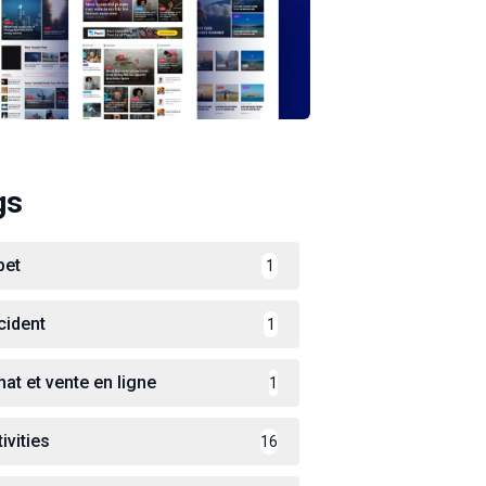
gs
bet
1
cident
1
hat et vente en ligne
1
ivities
16