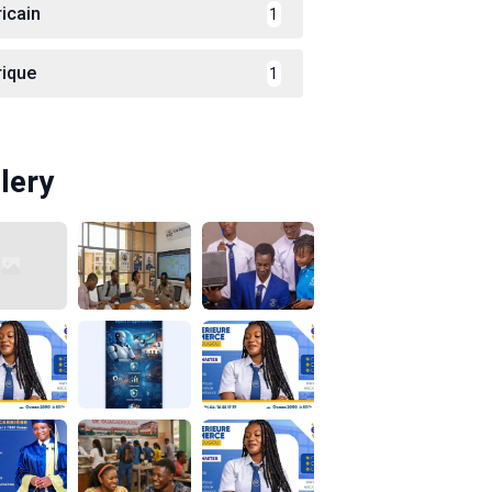
ricain
1
rique
1
lery