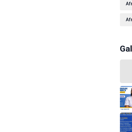
Af
Af
Gal