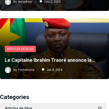
By
encadreur
Déc 2, 2023
ARTICLES DE BLOG
Le Capitaine Ibrahim Traoré annonce la…
By
formationia
Jan 8, 2024
Categories
Articles de blog
50