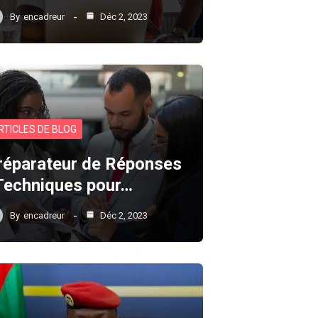
By
encadreur
Déc 2, 2023
RTICLES DE BLOG
réparateur de Réponses
 Techniques pour…
By
encadreur
Déc 2, 2023