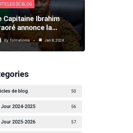
RTICLES DE BLOG
e Capitaine Ibrahim
raoré annonce la…
By
formationia
Jan 8, 2024
tegories
ticles de blog
50
 Jour 2024-2025
56
 Jour 2025-2026
57