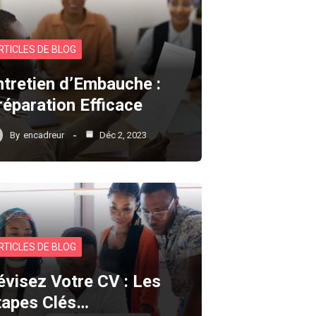
RTICLES DE BLOG
ntretien d’Embauche :
réparation Efficace
By
encadreur
Déc 2, 2023
RTICLES DE BLOG
évisez Votre CV : Les
tapes Clés…