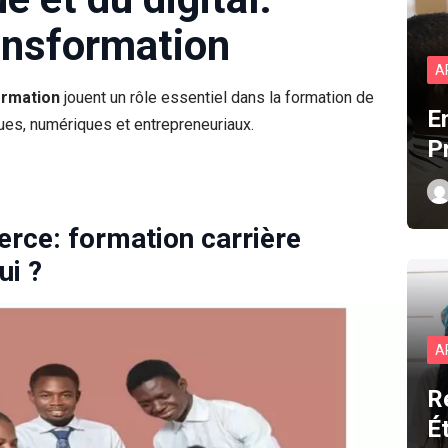
ansformation
A
ormation
jouent un rôle essentiel dans la formation de
E
ues, numériques et entrepreneuriaux.
P
rce: formation carrière
ui ?
A
R
É