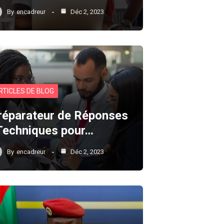
By
encadreur
Déc 2, 2023
RTICLES DE BLOG
réparateur de Réponses
 Techniques pour…
By
encadreur
Déc 2, 2023