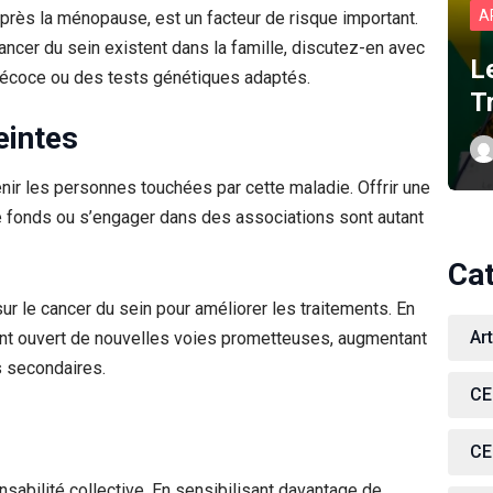
A
après la ménopause, est un facteur de risque important.
cancer du sein existent dans la famille, discutez-en avec
L
précoce ou des tests génétiques adaptés.
T
eintes
enir les personnes touchées par cette maladie. Offrir une
de fonds ou s’engager dans des associations sont autant
Ca
r le cancer du sein pour améliorer les traitements. En
Ar
ont ouvert de nouvelles voies prometteuses, augmentant
s secondaires.
CE
CE
sabilité collective. En sensibilisant davantage de