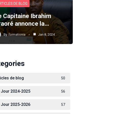
RTICLES DE BLOG
e Capitaine Ibrahim
raoré annonce la…
By
formationia
Jan 8, 2024
tegories
ticles de blog
50
 Jour 2024-2025
56
 Jour 2025-2026
57