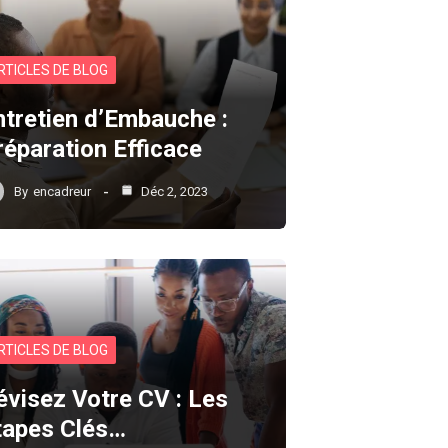
RTICLES DE BLOG
ntretien d’Embauche :
réparation Efficace
By
encadreur
Déc 2, 2023
RTICLES DE BLOG
évisez Votre CV : Les
tapes Clés…