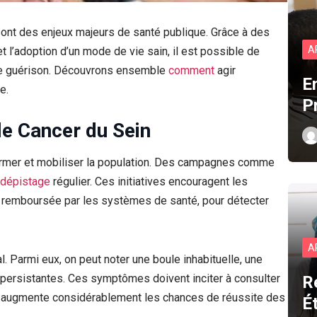
n sont des enjeux majeurs de santé publique. Grâce à des
A
t l’adoption d’un mode de vie sain, il est possible de
 de guérison. Découvrons ensemble
comment
agir
E
e.
P
le Cancer du Sein
nformer et mobiliser la population. Des campagnes comme
dépistage
régulier. Ces initiatives encouragent les
remboursée par les systèmes de santé, pour détecter
A
. Parmi eux, on peut noter une boule inhabituelle, une
 persistantes. Ces symptômes doivent inciter à consulter
R
on augmente considérablement les chances de réussite des
É