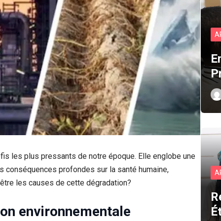
A
E
P
éfis les plus pressants de notre époque. Elle englobe une
s conséquences profondes sur la santé humaine,
A
être les causes de cette dégradation?
R
ion environnementale
É