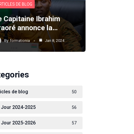
RTICLES DE BLOG
e Capitaine Ibrahim
raoré annonce la…
By
formationia
Jan 8, 2024
tegories
ticles de blog
50
 Jour 2024-2025
56
 Jour 2025-2026
57