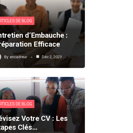
RTICLES DE BLOG
ntretien d’Embauche :
réparation Efficace
By
encadreur
Déc 2, 2023
RTICLES DE BLOG
évisez Votre CV : Les
tapes Clés…