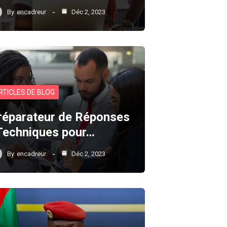
By
encadreur
Déc 2, 2023
RTICLES DE BLOG
réparateur de Réponses
 Techniques pour…
By
encadreur
Déc 2, 2023