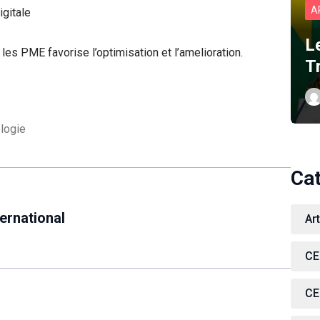
A
igitale
L
les PME favorise l’optimisation et l’amelioration.
T
logie
Ca
ernational
Ar
CE
CE