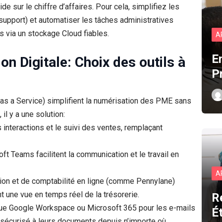
de sur le chiffre d’affaires. Pour cela, simplifiez les
support) et automatiser les tâches administratives
s via un stockage Cloud fiables.
A
E
n Digitale: Choix des outils à
P
e as a Service) simplifient la numérisation des PME sans
l y a une solution:
interactions et le suivi des ventes, remplaçant
ft Teams facilitent la communication et le travail en
A
tion et de comptabilité en ligne (comme Pennylane)
nt une vue en temps réel de la trésorerie.
R
s que Google Workspace ou Microsoft 365 pour les e-mails
É
sécurisé à leurs documents depuis n’importe où.