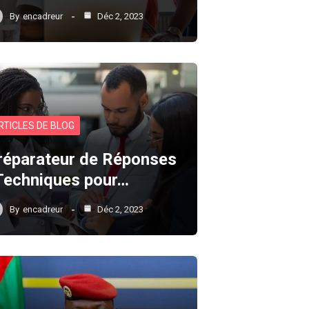
By
encadreur
Déc 2, 2023
RTICLES DE BLOG
réparateur de Réponses
 Techniques pour…
By
encadreur
Déc 2, 2023