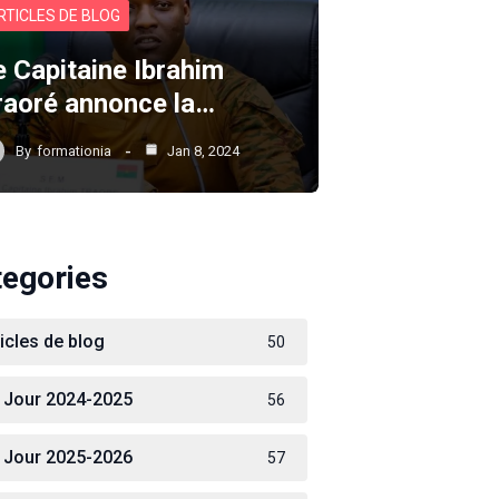
RTICLES DE BLOG
e Capitaine Ibrahim
raoré annonce la…
By
formationia
Jan 8, 2024
tegories
ticles de blog
50
 Jour 2024-2025
56
 Jour 2025-2026
57