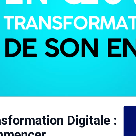
sformation Digitale :
mmencer