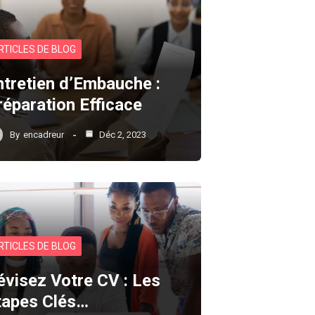
RTICLES DE BLOG
ntretien d’Embauche :
réparation Efficace
By
encadreur
Déc 2, 2023
RTICLES DE BLOG
évisez Votre CV : Les
tapes Clés…