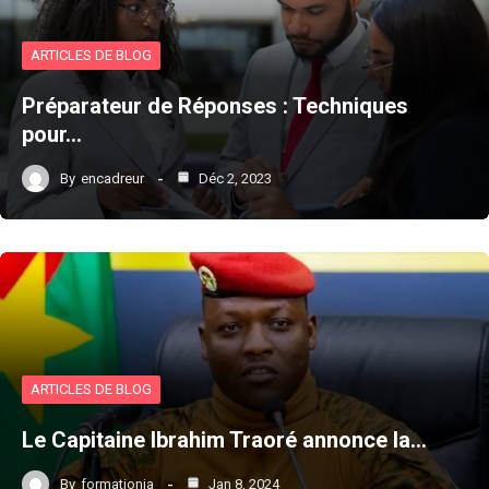
ARTICLES DE BLOG
Préparateur de Réponses : Techniques
pour…
By
encadreur
Déc 2, 2023
ARTICLES DE BLOG
Le Capitaine Ibrahim Traoré annonce la…
By
formationia
Jan 8, 2024