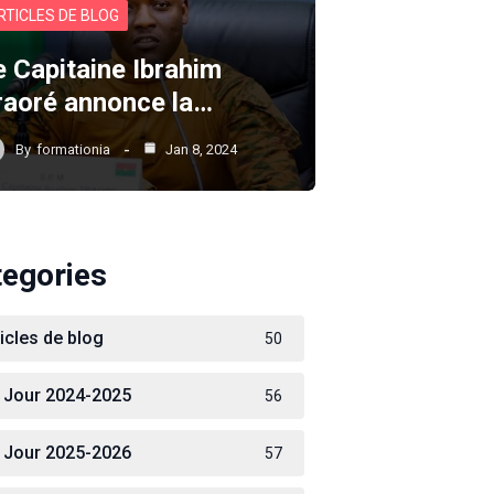
RTICLES DE BLOG
e Capitaine Ibrahim
raoré annonce la…
By
formationia
Jan 8, 2024
tegories
ticles de blog
50
 Jour 2024-2025
56
 Jour 2025-2026
57