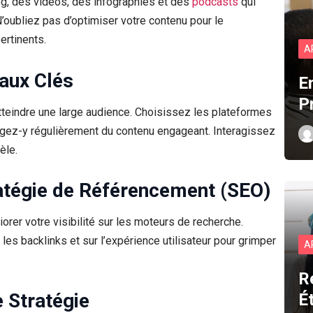
og, des vidéos, des infographies et des
podcasts
qui
 N’oubliez pas d’optimiser votre contenu pour le
ertinents.
A
iaux Clés
E
P
teindre une large audience. Choisissez les plateformes
tagez-y régulièrement du contenu engageant. Interagissez
èle.
ratégie de Référencement (SEO)
orer votre visibilité sur les moteurs de recherche.
r les backlinks et sur l’expérience utilisateur pour grimper
A
R
e Stratégie
É