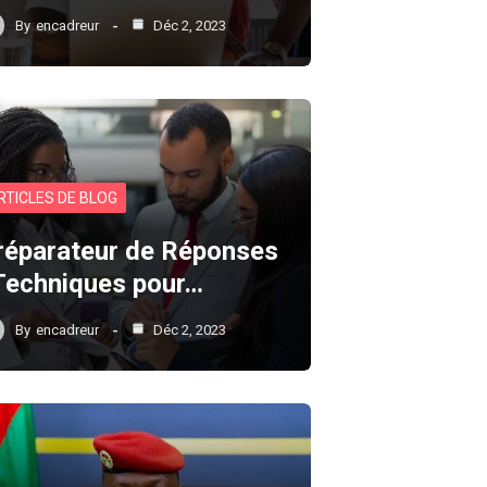
By
encadreur
Déc 2, 2023
RTICLES DE BLOG
réparateur de Réponses
 Techniques pour…
By
encadreur
Déc 2, 2023