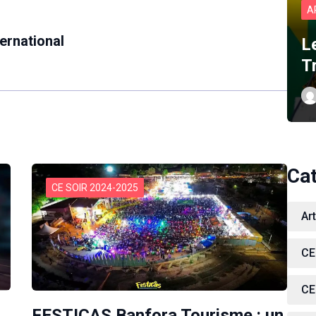
A
ernational
L
T
Ca
CE SOIR 2024-2025
Ar
CE
CE
FESTICAS Banfora Tourisme : un