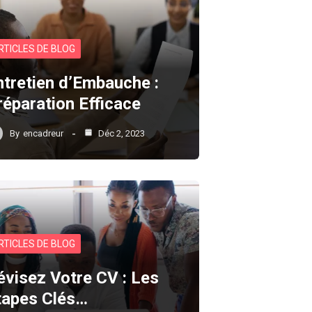
RTICLES DE BLOG
ntretien d’Embauche :
réparation Efficace
By
encadreur
Déc 2, 2023
RTICLES DE BLOG
évisez Votre CV : Les
tapes Clés…