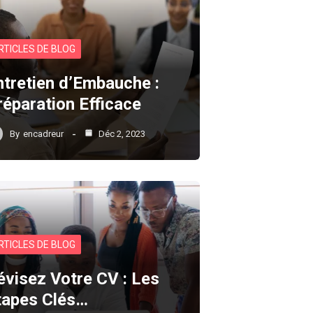
RTICLES DE BLOG
ntretien d’Embauche :
réparation Efficace
By
encadreur
Déc 2, 2023
RTICLES DE BLOG
évisez Votre CV : Les
tapes Clés…