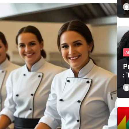
A
P
: