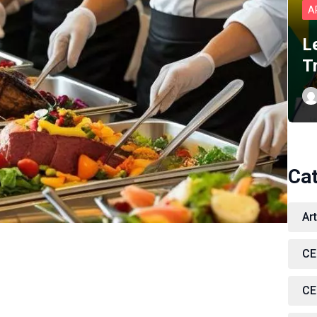
A
L
T
Ca
Ar
CE
CE