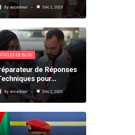
By
encadreur
Déc 2, 2023
RTICLES DE BLOG
réparateur de Réponses
 Techniques pour…
By
encadreur
Déc 2, 2023