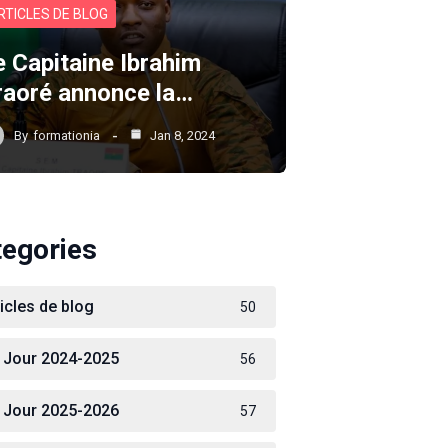
RTICLES DE BLOG
e Capitaine Ibrahim
raoré annonce la…
By
formationia
Jan 8, 2024
tegories
ticles de blog
50
 Jour 2024-2025
56
 Jour 2025-2026
57