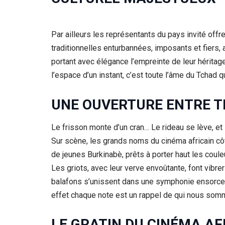
Par ailleurs les représentants du pays invité of
traditionnelles enturbannées, imposants et fier
portant avec élégance l’empreinte de leur héritag
l’espace d’un instant, c’est toute l’âme du Tchad 
UNE OUVERTURE ENTRE T
Le frisson monte d’un cran… Le rideau se lève, e
Sur scène, les grands noms du cinéma africain côt
de jeunes Burkinabè, prêts à porter haut les coule
Les griots, avec leur verve envoûtante, font vibre
balafons s’unissent dans une symphonie ensorcelan
effet chaque note est un rappel de qui nous som
LE GRATIN DU CINÉMA AF