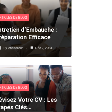
RTICLES DE BLOG
ntretien d’Embauche :
réparation Efficace
By
encadreur
Déc 2, 2023
RTICLES DE BLOG
évisez Votre CV : Les
tapes Clés…