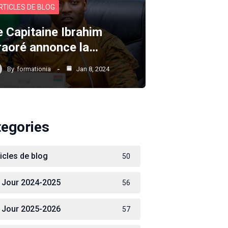
RTICLES DE BLOG
e Capitaine Ibrahim
raoré annonce la…
By
formationia
Jan 8, 2024
tegories
ticles de blog
50
 Jour 2024-2025
56
 Jour 2025-2026
57