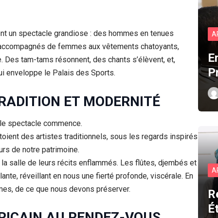
frent un spectacle grandiose : des hommes en tenues
A
s, accompagnés de femmes aux vêtements chatoyants,
E
e. Des tam-tams résonnent, des chants s’élèvent, et,
P
qui enveloppe le Palais des Sports.
RADITION ET MODERNITÉ
t le spectacle commence.
oient des artistes traditionnels, sous les regards inspirés
urs de notre patrimoine.
r la salle de leurs récits enflammés. Les flûtes, djembés et
A
te, réveillant en nous une fierté profonde, viscérale. En
mes, de ce que nous devons préserver.
R
É
RICAIN AU RENDEZ-VOUS