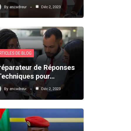
By
encadreur
Déc 2, 2023
RTICLES DE BLOG
réparateur de Réponses
 Techniques pour…
By
encadreur
Déc 2, 2023