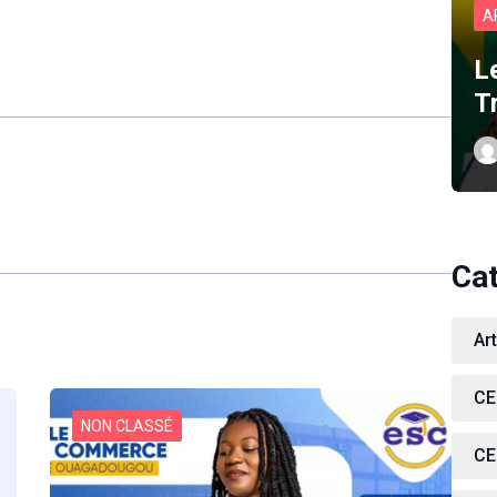
A
L
T
Ca
Ar
CE
NON CLASSÉ
CE