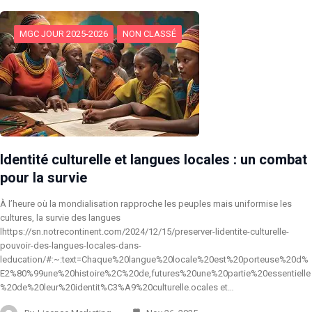
MGC JOUR 2025-2026
NON CLASSÉ
Identité culturelle et langues locales : un combat
pour la survie
À l’heure où la mondialisation rapproche les peuples mais uniformise les
cultures, la survie des langues
lhttps://sn.notrecontinent.com/2024/12/15/preserver-lidentite-culturelle-
pouvoir-des-langues-locales-dans-
leducation/#:~:text=Chaque%20langue%20locale%20est%20porteuse%20d%
E2%80%99une%20histoire%2C%20de,futures%20une%20partie%20essentielle
%20de%20leur%20identit%C3%A9%20culturelle.ocales et…