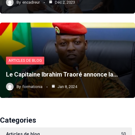
By
encadreur
Déc 2, 2023
ARTICLES DE BLOG
Le Capitaine Ibrahim Traoré annonce la…
By
formationia
Jan 8, 2024
Categories
Articles de blog
50