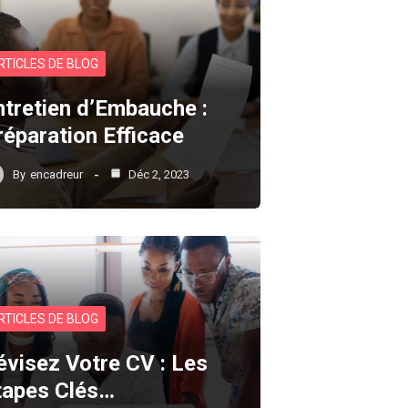
RTICLES DE BLOG
ntretien d’Embauche :
réparation Efficace
By
encadreur
Déc 2, 2023
RTICLES DE BLOG
évisez Votre CV : Les
tapes Clés…