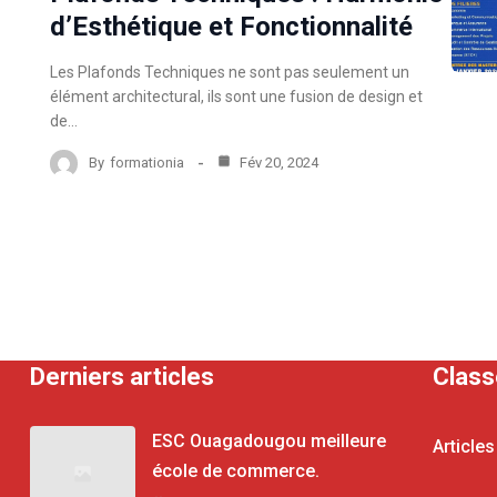
d’Esthétique et Fonctionnalité
Les Plafonds Techniques ne sont pas seulement un
élément architectural, ils sont une fusion de design et
de…
By
formationia
Fév 20, 2024
Derniers articles
Clas
ESC Ouagadougou meilleure
Articles
école de commerce.