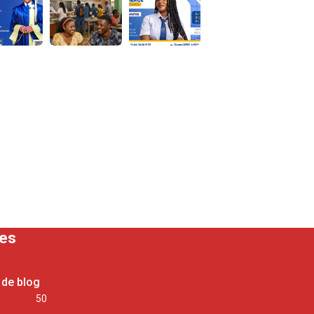
ses
 de blog
50