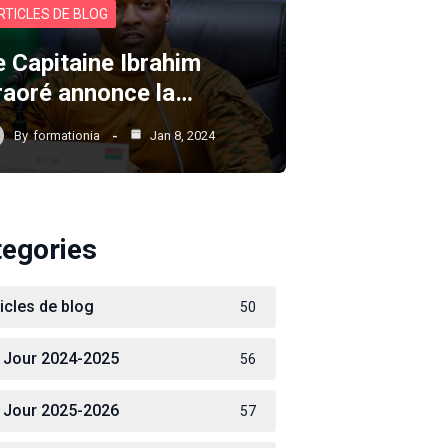
RTICLES DE BLOG
e Capitaine Ibrahim
raoré annonce la…
By
formationia
Jan 8, 2024
tegories
ticles de blog
50
 Jour 2024-2025
56
 Jour 2025-2026
57