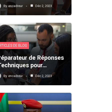
By
encadreur
Déc 2, 2023
RTICLES DE BLOG
réparateur de Réponses
 Techniques pour…
By
encadreur
Déc 2, 2023