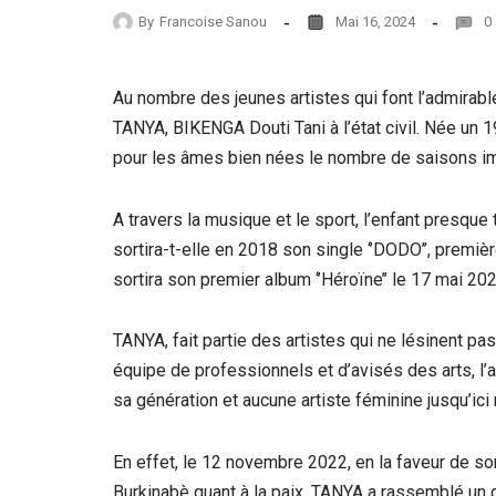
By
Francoise Sanou
Mai 16, 2024
0
Au nombre des jeunes artistes qui font l’admirabl
TANYA, BIKENGA Douti Tani à l’état civil. Née un 1
pour les âmes bien nées le nombre de saisons im
A travers la musique et le sport, l’enfant presque t
sortira-t-elle en 2018 son single ‘’DODO’’, premiè
sortira son premier album ‘’Héroïne’’ le 17 mai 202
TANYA, fait partie des artistes qui ne lésinent pas 
équipe de professionnels et d’avisés des arts, l’a
sa génération et aucune artiste féminine jusqu’ici 
En effet, le 12 novembre 2022, en la faveur de son
Burkinabè quant à la paix, TANYA a rassemblé un 