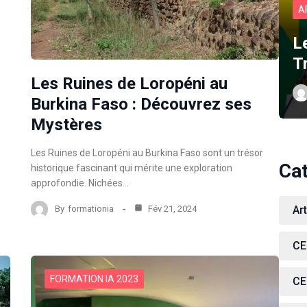
A
L
T
Les Ruines de Loropéni au
Burkina Faso : Découvrez ses
Mystères
Les Ruines de Loropéni au Burkina Faso sont un trésor
Ca
historique fascinant qui mérite une exploration
approfondie. Nichées…
Ar
By
formationia
Fév 21, 2024
CE
FORMATION IA 2023
CE