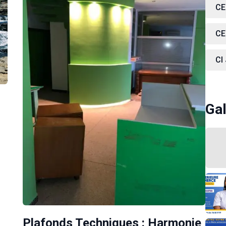
CE
CE
CI
Gal
Plafonds Techniques : Harmonie