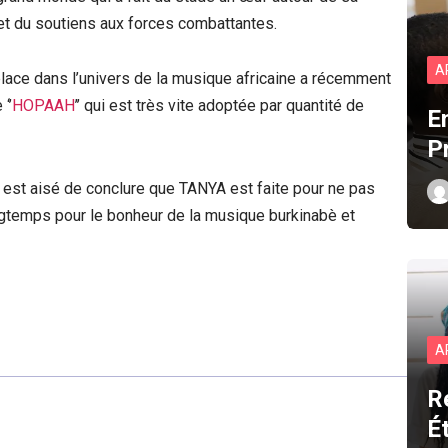
et du soutiens aux forces combattantes.
A
place dans l’univers de la musique africaine a récemment
‘’
HOPAAH
’’ qui est très vite adoptée par quantité de
E
P
l est aisé de conclure que TANYA est faite pour ne pas
r longtemps pour le bonheur de la musique burkinabè et
A
R
É