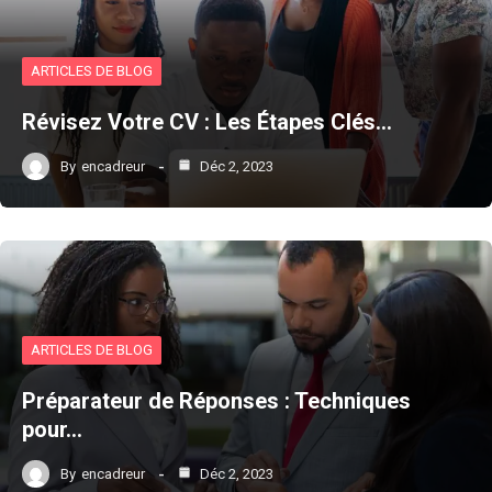
ARTICLES DE BLOG
Révisez Votre CV : Les Étapes Clés…
By
encadreur
Déc 2, 2023
ARTICLES DE BLOG
Préparateur de Réponses : Techniques
pour…
By
encadreur
Déc 2, 2023