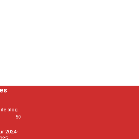
ses
 de blog
50
ur 2024-
025