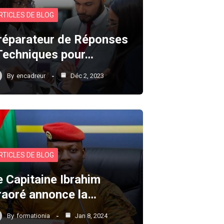
RTICLES DE BLOG
réparateur de Réponses
 Techniques pour…
By
encadreur
Déc 2, 2023
RTICLES DE BLOG
e Capitaine Ibrahim
raoré annonce la…
By
formationia
Jan 8, 2024