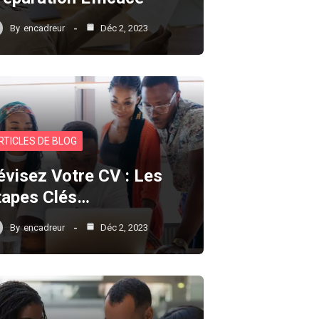
By
encadreur
Déc 2, 2023
RTICLES DE BLOG
évisez Votre CV : Les
tapes Clés…
By
encadreur
Déc 2, 2023