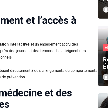
ement et l’accès à
tion interactive
et un engagement accru des
A
auprès des jeunes et des femmes. Ils atteignent des
ionnels.
R
É
 contribuent directement à des changements de comportements
s de prévention.
lémédecine et des
les