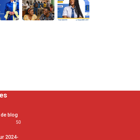
ses
 de blog
50
ur 2024-