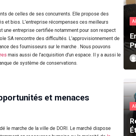
ents de celles de ses concurrents. Elle propose des
A
tés et bios. L’entreprise récompenses ces meilleurs
st une entreprise certifiée notamment pour son respect
E
ole SA rencontre des difficultés. L’approvisionnement de
P
fisance des fournisseurs sur le marche . Nous pouvons
ures
mais aussi de l’acquisition d’un espace. Il y a aussi le
manque de système de conservations.
Opportunités et menaces
A
R
ndé le marche de la ville de DORI. Le marché dispose
É