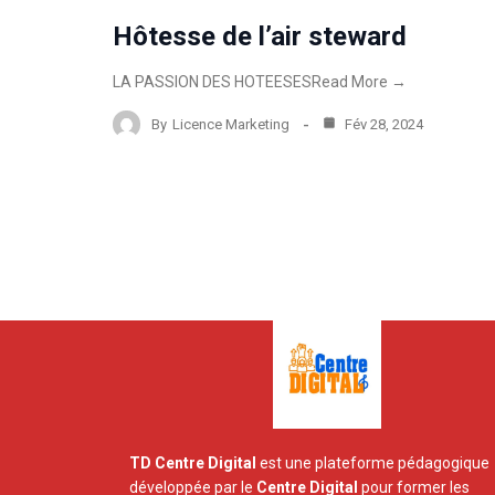
Hôtesse de l’air steward
LA PASSION DES HOTEESESRead More →
By
Licence Marketing
Fév 28, 2024
TD Centre Digital
est une plateforme pédagogique
développée par le
Centre Digital
pour former les