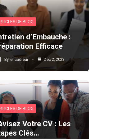
RTICLES DE BLOG
ntretien d’Embauche :
réparation Efficace
By
encadreur
Déc 2, 2023
RTICLES DE BLOG
évisez Votre CV : Les
tapes Clés…