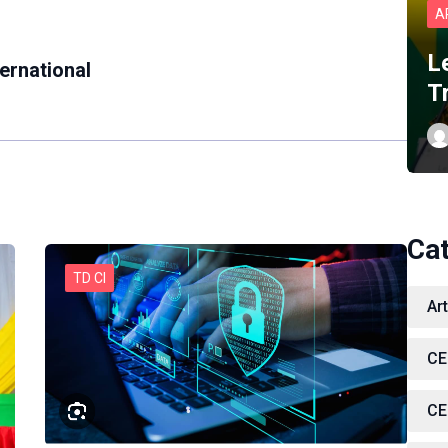
A
L
ernational
T
Ca
TD CI
Ar
CE
CE