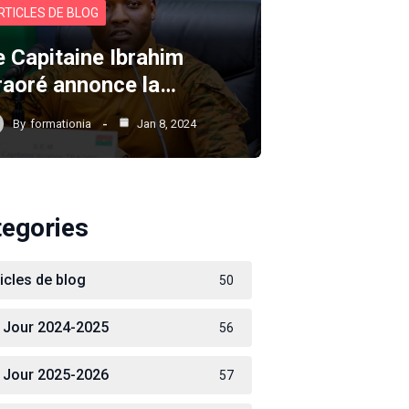
RTICLES DE BLOG
e Capitaine Ibrahim
raoré annonce la…
By
formationia
Jan 8, 2024
tegories
ticles de blog
50
 Jour 2024-2025
56
 Jour 2025-2026
57