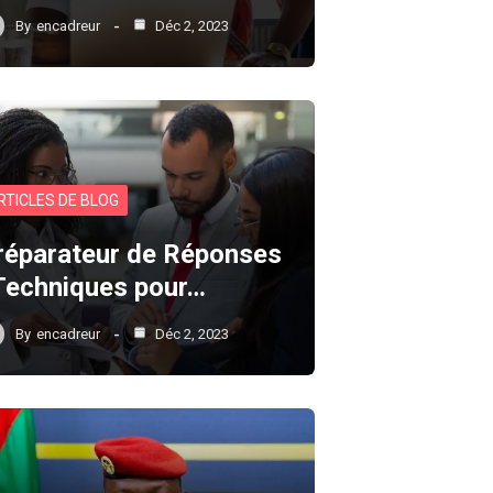
By
encadreur
Déc 2, 2023
RTICLES DE BLOG
réparateur de Réponses
 Techniques pour…
By
encadreur
Déc 2, 2023