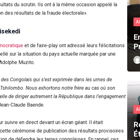
ltats du scrutin. Ils ont à la même occasion appelé la
n des résultats de la fraude électorale».
A
hisekedi
E
P
émocratique
et de faire-play ont adressé leurs félicitations
pellé sur la situation du pays actuelle marquée par une
 Adolphe Muzito.
 des Congolais qui s’est exprimée dans les urnes de
di Tshilombo. Nous exhortons notre frère au cas où son
nnelle de diriger autrement la République dans l’engagement
 Jean-Claude Baende.
A
 suivre en direct devant un écran géant. Il était
R
ette cérémonie de publication des résultats provisoires
É
estion de défendre les terres congolaises. En rappel, ces