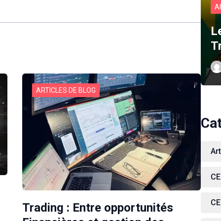
A
L
T
ARTICLES DE BLOG
Ca
Ar
CE
CE
Trading : Entre opportunités