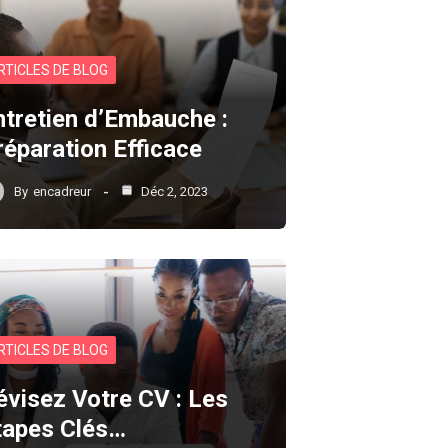
RTICLES DE BLOG
ntretien d’Embauche :
réparation Efficace
By
encadreur
Déc 2, 2023
RTICLES DE BLOG
évisez Votre CV : Les
tapes Clés…