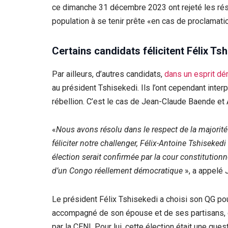
ce dimanche 31 décembre 2023 ont rejeté les résu
population à se tenir prête «en cas de proclamatio
Certains candidats félicitent Félix Ts
Par ailleurs, d’autres candidats,
dans un esprit d
au président Tshisekedi. Ils l’ont cependant inter
rébellion. C’est le cas de Jean-Claude Baende et
«
Nous avons résolu dans le respect de la majorité
féliciter notre challenger, Félix-Antoine Tshiseke
élection serait confirmée par la cour constitutio
d’un Congo réellement démocratique
», a appelé
Le président Félix Tshisekedi a choisi son QG pour
accompagné de son épouse et de ses partisans, c
par la CENI. Pour lui, cette élection était une qu