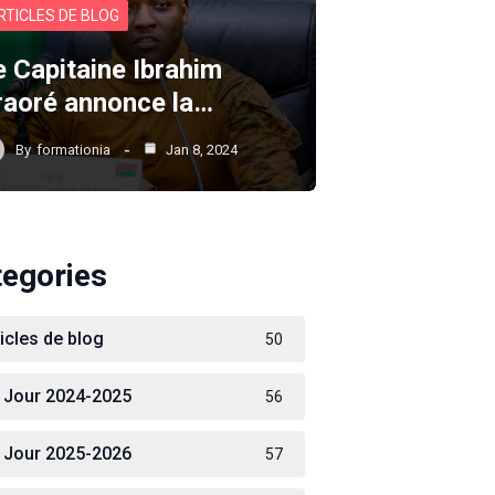
RTICLES DE BLOG
e Capitaine Ibrahim
raoré annonce la…
By
formationia
Jan 8, 2024
tegories
ticles de blog
50
 Jour 2024-2025
56
 Jour 2025-2026
57