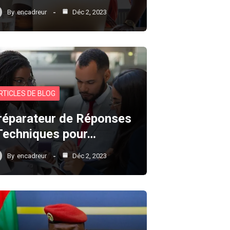
By
encadreur
Déc 2, 2023
RTICLES DE BLOG
réparateur de Réponses
 Techniques pour…
By
encadreur
Déc 2, 2023