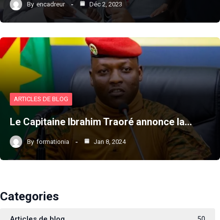
By
encadreur
Déc 2, 2023
ARTICLES DE BLOG
Le Capitaine Ibrahim Traoré annonce la…
By
formationia
Jan 8, 2024
Categories
Articles de blog
50