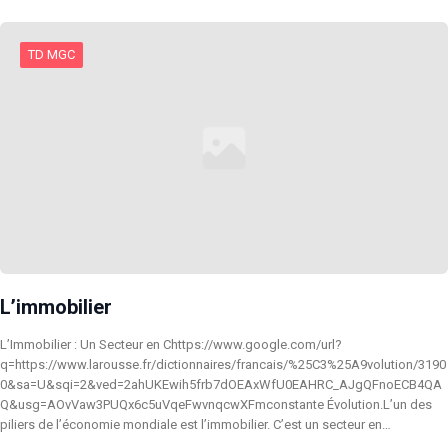
TD MGC
L’immobilier
L’Immobilier : Un Secteur en Chttps://www.google.com/url?
q=https://www.larousse.fr/dictionnaires/francais/%25C3%25A9volution/3190
0&sa=U&sqi=2&ved=2ahUKEwih5frb7dOEAxWfU0EAHRC_AJgQFnoECB4QA
Q&usg=AOvVaw3PUQx6c5uVqeFwvnqcwXFmconstante Évolution.L’un des
piliers de l’économie mondiale est l’immobilier. C’est un secteur en…