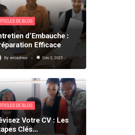
RTICLES DE BLOG
ntretien d’Embauche :
réparation Efficace
By
encadreur
Déc 2, 2023
RTICLES DE BLOG
évisez Votre CV : Les
tapes Clés…