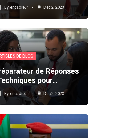
By
encadreur
Déc 2, 2023
RTICLES DE BLOG
réparateur de Réponses
 Techniques pour…
By
encadreur
Déc 2, 2023