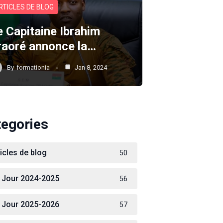
RTICLES DE BLOG
e Capitaine Ibrahim
raoré annonce la…
By
formationia
Jan 8, 2024
tegories
ticles de blog
50
 Jour 2024-2025
56
 Jour 2025-2026
57