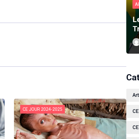
A
L
T
Ca
Ar
CE JOUR 2024-2025
CE
CE