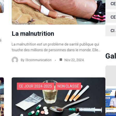
CE
CE
CI
La malnutrition
é.
La malnutrition est un problème de santé publique qui
touche des millions de personnes dans le monde. Elle…
Gal
By
l3communication
Nov 22, 2024
CE JOUR 2024-2025
NON CLASSÉ