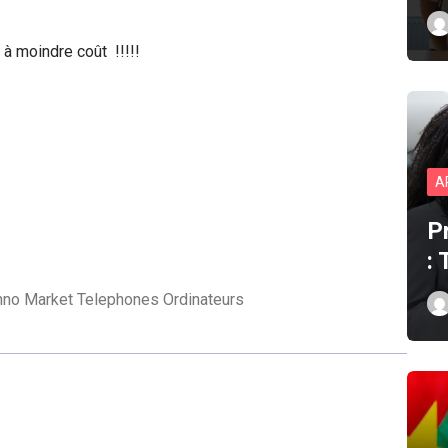
à moindre coût !!!!!
A
P
:
hno Market Telephones Ordinateurs