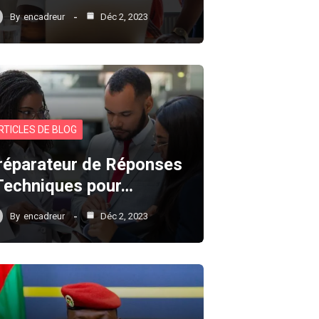
By
encadreur
Déc 2, 2023
RTICLES DE BLOG
réparateur de Réponses
 Techniques pour…
By
encadreur
Déc 2, 2023