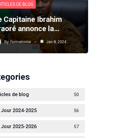
RTICLES DE BLOG
e Capitaine Ibrahim
raoré annonce la…
By
formationia
Jan 8, 2024
tegories
ticles de blog
50
 Jour 2024-2025
56
 Jour 2025-2026
57