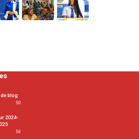
ses
 de blog
50
ur 2024-
025
56