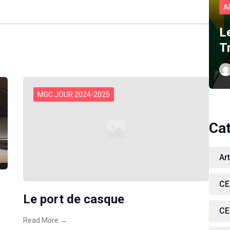
A
L
T
MGC JOUR 2024-2025
Ca
Ar
CE
Le port de casque
CE
Read More →