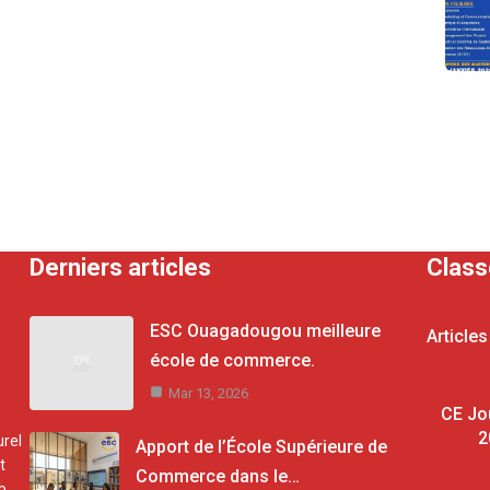
Derniers articles
Clas
ESC Ouagadougou meilleure
Articles
école de commerce.
Mar 13, 2026
CE Jo
2
rel
Apport de l’École Supérieure de
t
Commerce dans le…
b.