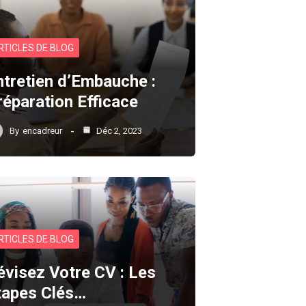
RTICLES DE BLOG
ntretien d’Embauche :
réparation Efficace
By
encadreur
Déc 2, 2023
RTICLES DE BLOG
évisez Votre CV : Les
tapes Clés…