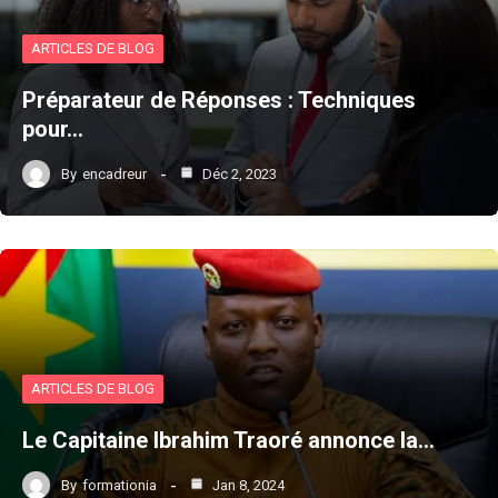
ARTICLES DE BLOG
Préparateur de Réponses : Techniques
pour…
By
encadreur
Déc 2, 2023
ARTICLES DE BLOG
Le Capitaine Ibrahim Traoré annonce la…
By
formationia
Jan 8, 2024