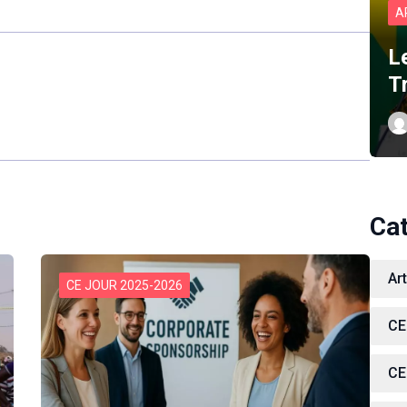
A
L
T
Ca
Ar
CE JOUR 2025-2026
CE
CE