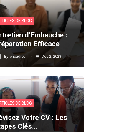
RTICLES DE BLOG
ntretien d’Embauche :
réparation Efficace
By
encadreur
Déc 2, 2023
RTICLES DE BLOG
évisez Votre CV : Les
tapes Clés…