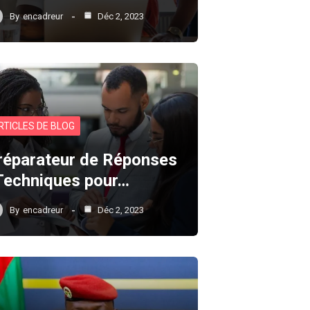
By
encadreur
Déc 2, 2023
RTICLES DE BLOG
réparateur de Réponses
 Techniques pour…
By
encadreur
Déc 2, 2023