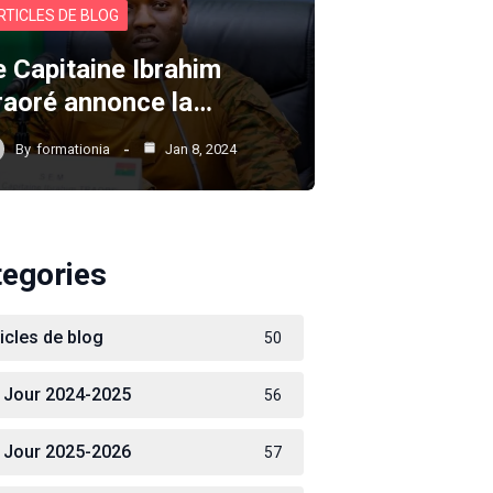
RTICLES DE BLOG
e Capitaine Ibrahim
raoré annonce la…
By
formationia
Jan 8, 2024
tegories
ticles de blog
50
 Jour 2024-2025
56
 Jour 2025-2026
57