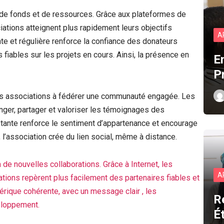
cte de fonds et de ressources. Grâce aux plateformes de
ciations atteignent plus rapidement leurs objectifs
A
te et régulière renforce la confiance des donateurs
 fiables sur les projets en cours. Ainsi, la présence en
E
P
e les associations à fédérer une communauté engagée. Les
nger, partager et valoriser les témoignages des
stante renforce le sentiment d’appartenance et encourage
é, l’association crée du lien social, même à distance.
à de nouvelles collaborations. Grâce à Internet, les
A
iations repèrent plus facilement des partenaires fiables et
érique cohérente, avec un message clair , les
R
eloppement.
É