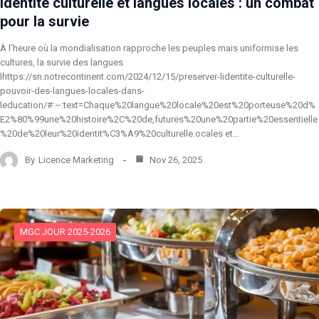
Identité culturelle et langues locales : un combat
pour la survie
À l’heure où la mondialisation rapproche les peuples mais uniformise les
cultures, la survie des langues
lhttps://sn.notrecontinent.com/2024/12/15/preserver-lidentite-culturelle-
pouvoir-des-langues-locales-dans-
leducation/#:~:text=Chaque%20langue%20locale%20est%20porteuse%20d%
E2%80%99une%20histoire%2C%20de,futures%20une%20partie%20essentielle
%20de%20leur%20identit%C3%A9%20culturelle.ocales et…
By
Licence Marketing
Nov 26, 2025
MGC JOUR 2025-2026