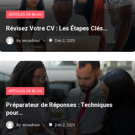
ARTICLES DE BLOG
Révisez Votre CV : Les Étapes Clés…
By
encadreur
Déc 2, 2023
ARTICLES DE BLOG
Préparateur de Réponses : Techniques
pour…
By
encadreur
Déc 2, 2023