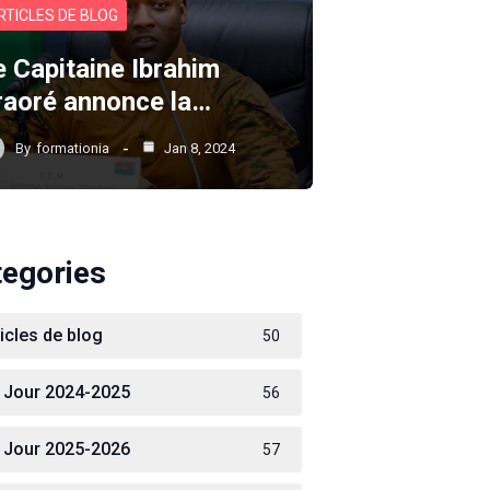
RTICLES DE BLOG
e Capitaine Ibrahim
raoré annonce la…
By
formationia
Jan 8, 2024
tegories
ticles de blog
50
 Jour 2024-2025
56
 Jour 2025-2026
57