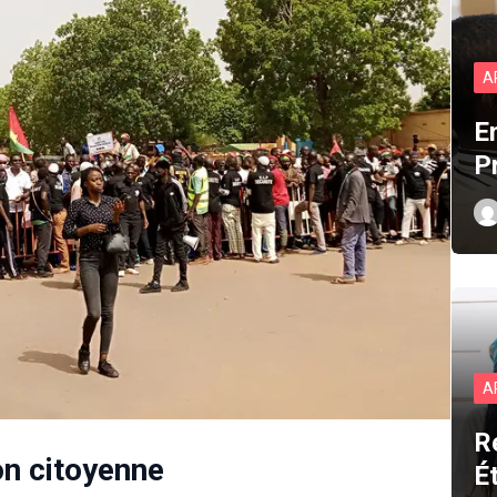
A
E
P
A
R
on citoyenne
É