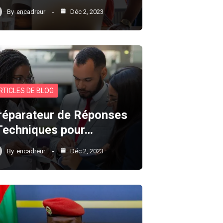
By
encadreur
Déc 2, 2023
RTICLES DE BLOG
réparateur de Réponses
 Techniques pour…
By
encadreur
Déc 2, 2023