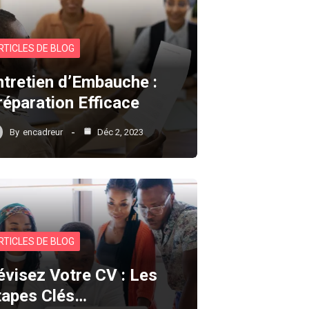
RTICLES DE BLOG
ntretien d’Embauche :
réparation Efficace
By
encadreur
Déc 2, 2023
RTICLES DE BLOG
évisez Votre CV : Les
tapes Clés…