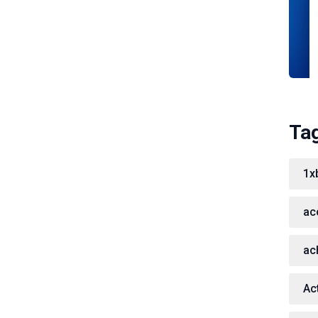
Ta
1x
ac
ac
Act