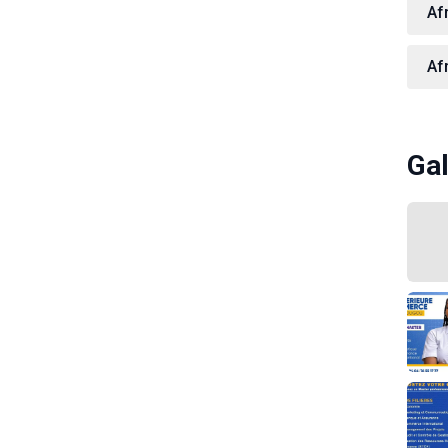
Af
Af
Gal