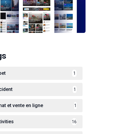
gs
bet
1
cident
1
hat et vente en ligne
1
ivities
16