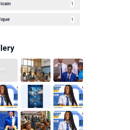
ricain
1
rique
1
lery