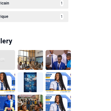
ricain
1
rique
1
lery