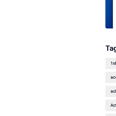
Ta
1x
ac
ac
Act