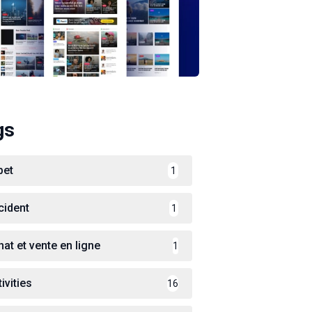
gs
bet
1
cident
1
hat et vente en ligne
1
ivities
16