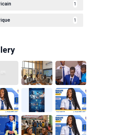
ricain
1
rique
1
lery