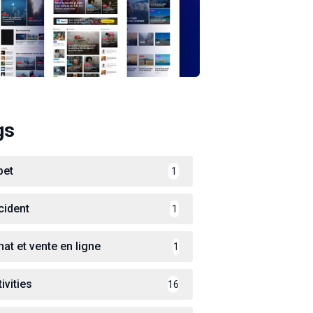
gs
bet
1
cident
1
hat et vente en ligne
1
ivities
16