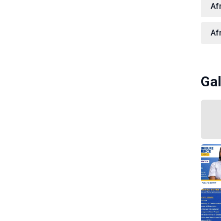
Af
Af
Gal