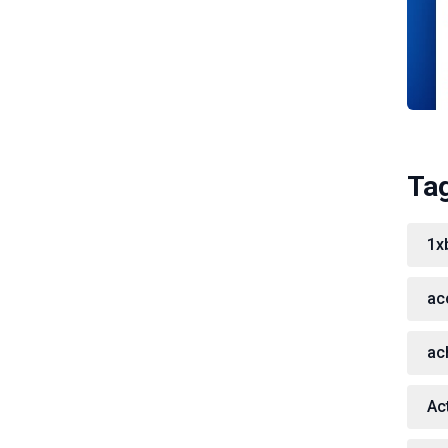
Ta
1x
ac
ac
Act