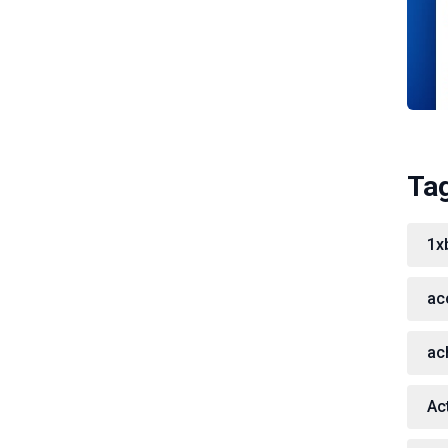
Ta
1x
ac
ac
Act