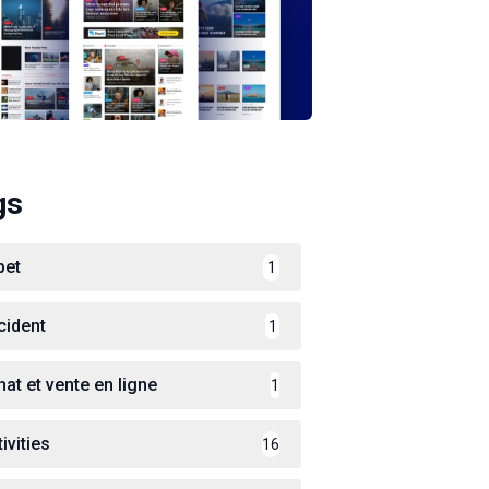
gs
bet
1
cident
1
hat et vente en ligne
1
ivities
16