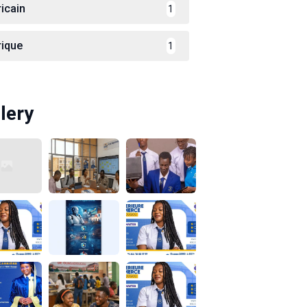
ricain
1
rique
1
lery