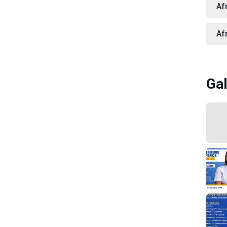
Af
Af
Gal