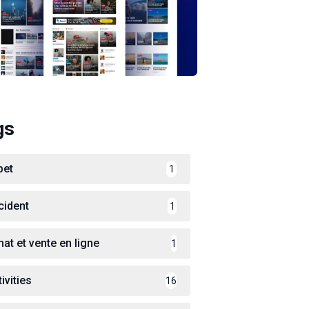
gs
bet
1
cident
1
hat et vente en ligne
1
ivities
16