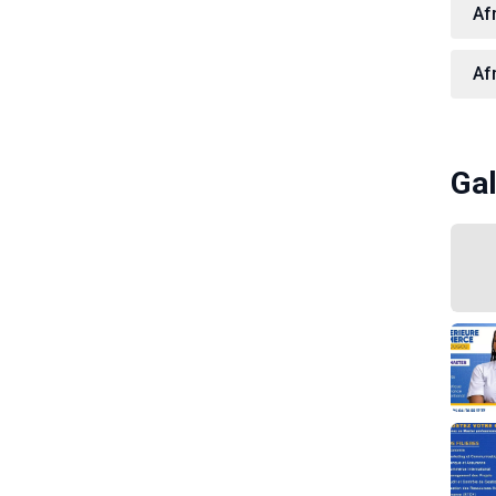
Af
Af
Gal