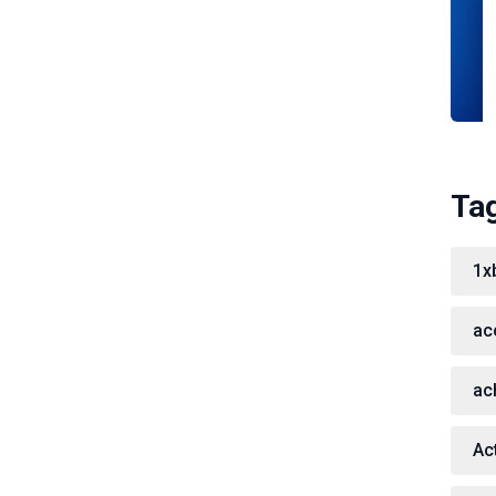
Ta
1x
ac
ac
Act