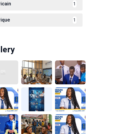
ricain
1
rique
1
lery