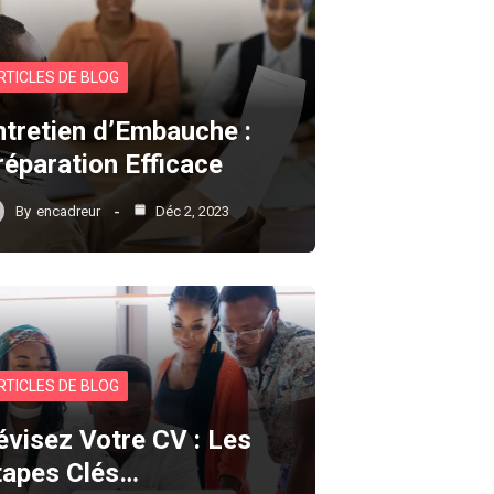
RTICLES DE BLOG
ntretien d’Embauche :
réparation Efficace
By
encadreur
Déc 2, 2023
RTICLES DE BLOG
évisez Votre CV : Les
tapes Clés…