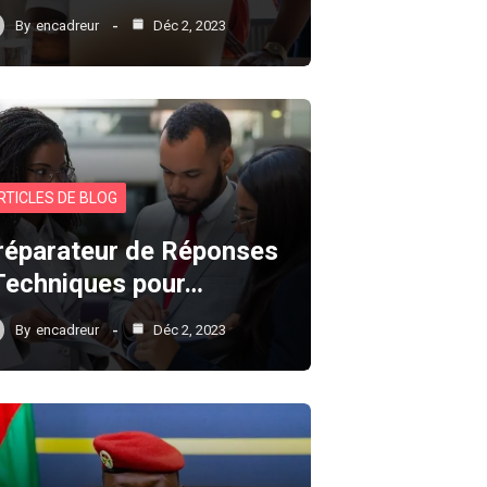
By
encadreur
Déc 2, 2023
RTICLES DE BLOG
réparateur de Réponses
 Techniques pour…
By
encadreur
Déc 2, 2023