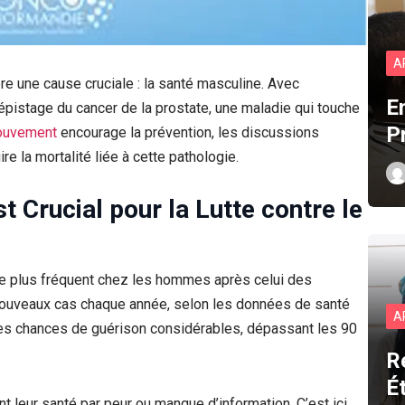
A
 une cause cruciale : la santé masculine. Avec
E
dépistage du cancer de la prostate, une maladie qui touche
P
ouvement
encourage la prévention, les discussions
e la mortalité liée à cette pathologie.
 Crucial pour la Lutte contre le
le plus fréquent chez les hommes après celui des
nouveaux cas chaque année, selon les données de santé
A
des chances de guérison considérables, dépassant les 90
R
É
eur santé par peur ou manque d’information. C’est ici