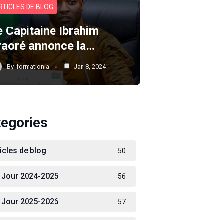
RTICLES DE BLOG
e Capitaine Ibrahim
raoré annonce la…
By
formationia
Jan 8, 2024
tegories
ticles de blog
50
 Jour 2024-2025
56
 Jour 2025-2026
57