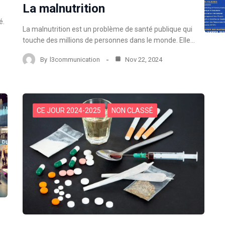
La malnutrition
é.
La malnutrition est un problème de santé publique qui
touche des millions de personnes dans le monde. Elle…
By
l3communication
Nov 22, 2024
CE JOUR 2024-2025
NON CLASSÉ