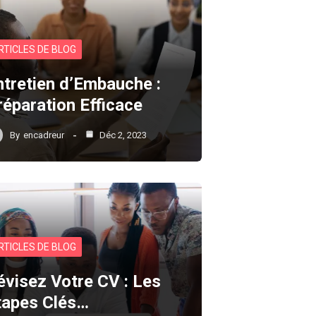
RTICLES DE BLOG
ntretien d’Embauche :
réparation Efficace
By
encadreur
Déc 2, 2023
RTICLES DE BLOG
évisez Votre CV : Les
tapes Clés…