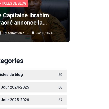
RTICLES DE BLOG
e Capitaine Ibrahim
raoré annonce la…
By
formationia
Jan 8, 2024
tegories
ticles de blog
50
 Jour 2024-2025
56
 Jour 2025-2026
57