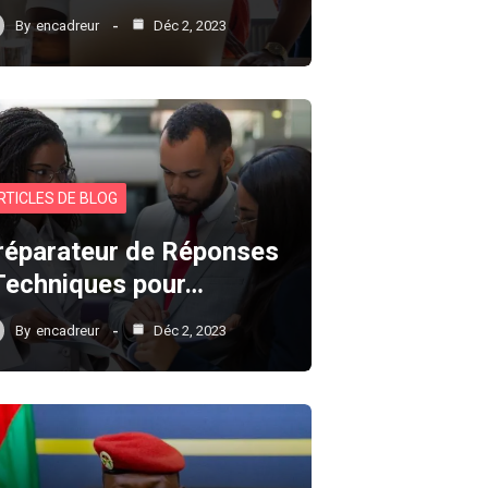
By
encadreur
Déc 2, 2023
RTICLES DE BLOG
réparateur de Réponses
 Techniques pour…
By
encadreur
Déc 2, 2023