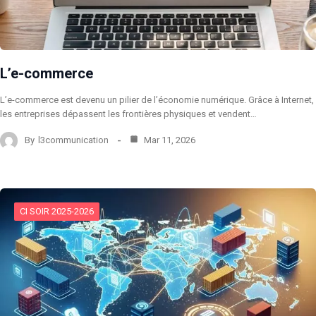
L’e-commerce
L’e-commerce est devenu un pilier de l’économie numérique. Grâce à Internet,
les entreprises dépassent les frontières physiques et vendent…
By
l3communication
Mar 11, 2026
CI SOIR 2025-2026