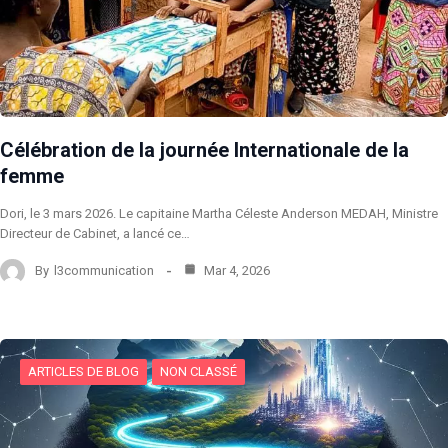
Célébration de la journée Internationale de la
femme
Dori, le 3 mars 2026. Le capitaine Martha Céleste Anderson MEDAH, Ministre
Directeur de Cabinet, a lancé ce…
By
l3communication
Mar 4, 2026
ARTICLES DE BLOG
NON CLASSÉ