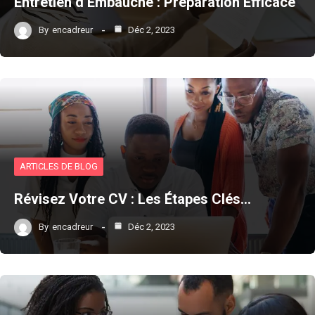
Entretien d’Embauche : Préparation Efficace
By
encadreur
Déc 2, 2023
ARTICLES DE BLOG
Révisez Votre CV : Les Étapes Clés…
By
encadreur
Déc 2, 2023