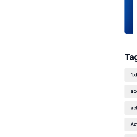
Ta
1x
ac
ac
Act