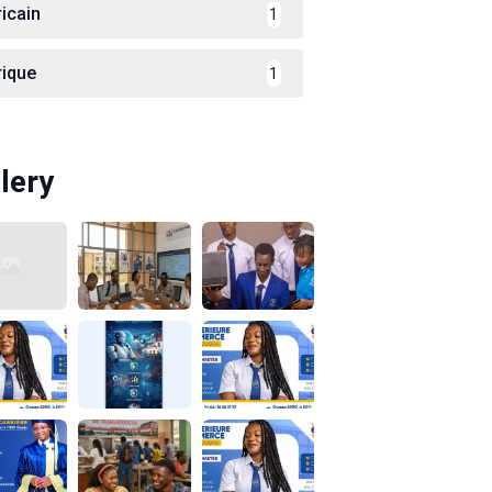
ricain
1
rique
1
lery