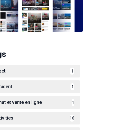
gs
bet
1
cident
1
hat et vente en ligne
1
ivities
16