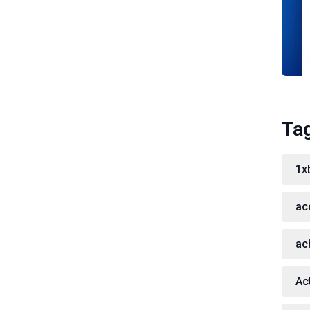
Ta
1x
ac
ac
Act