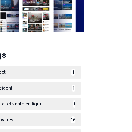
gs
bet
1
cident
1
hat et vente en ligne
1
ivities
16