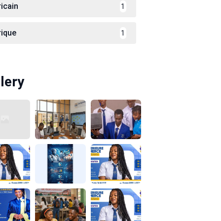
ricain
1
rique
1
lery