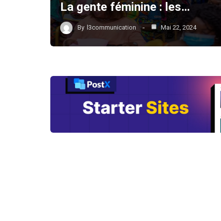
La gente féminine : les…
By
l3communication
Mai 22, 2024