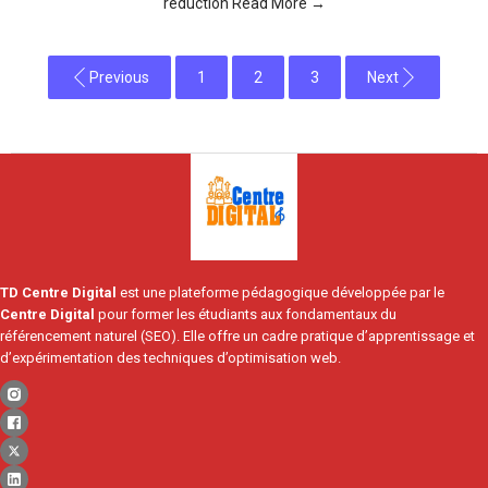
réduction Read More →
Previous
1
2
3
Next
2024-
10-
20
TD Centre Digital
est une plateforme pédagogique développée par le
Centre Digital
pour former les étudiants aux fondamentaux du
référencement naturel (SEO). Elle offre un cadre pratique d’apprentissage et
d’expérimentation des techniques d’optimisation web.