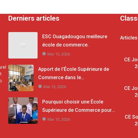
Derniers articles
Clas
ESC Ouagadougou meilleure
Articles
école de commerce.
Mar 13, 2026
CE Jo
2
rel
Apport de l’École Supérieure de
t
Commerce dans le…
b.
Mar 13, 2026
CE Jo
2
Pourquoi choisir une École
Supérieure de Commerce pour…
CE So
Mar 13, 2026
2