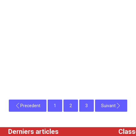
Precedent
1
2
3
Suivant
Derniers articles
Clas